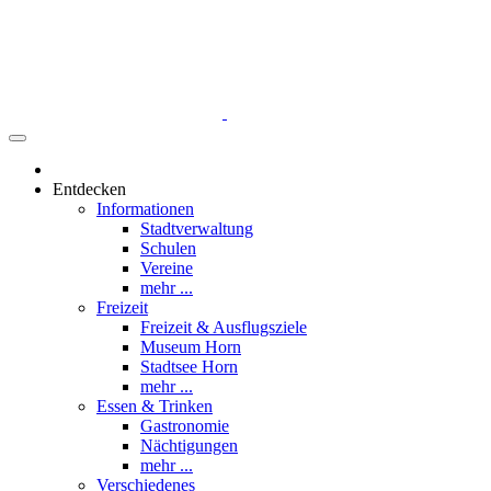
Entdecken
Informationen
Stadtverwaltung
Schulen
Vereine
mehr ...
Freizeit
Freizeit & Ausflugsziele
Museum Horn
Stadtsee Horn
mehr ...
Essen & Trinken
Gastronomie
Nächtigungen
mehr ...
Verschiedenes