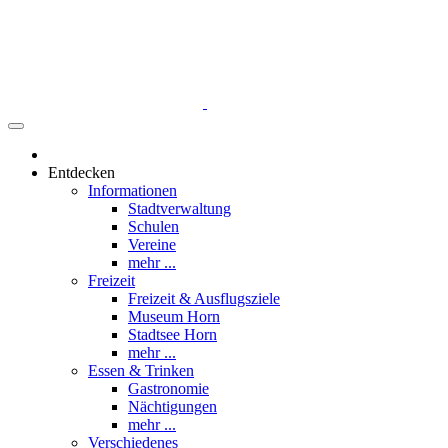
Entdecken
Informationen
Stadtverwaltung
Schulen
Vereine
mehr ...
Freizeit
Freizeit & Ausflugsziele
Museum Horn
Stadtsee Horn
mehr ...
Essen & Trinken
Gastronomie
Nächtigungen
mehr ...
Verschiedenes