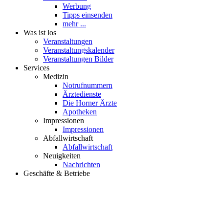
Veranstaltungskalender
Veranstaltungen Bilder
Services
Medizin
Notrufnummern
Ärztedienste
Die Horner Ärzte
Apotheken
Impressionen
Impressionen
Abfallwirtschaft
Abfallwirtschaft
Neuigkeiten
Nachrichten
Geschäfte & Betriebe
HORN iST VORN Partner
Übersicht Partner
unsere Partner stellen sich vor
Partner werden
Betriebe
60 Sekunden bei…
Nadja Maleh - Zuckergoscherl