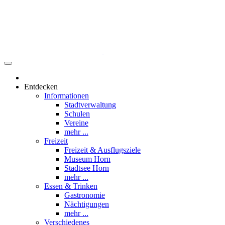
Entdecken
Informationen
Stadtverwaltung
Schulen
Vereine
mehr ...
Freizeit
Freizeit & Ausflugsziele
Museum Horn
Stadtsee Horn
mehr ...
Essen & Trinken
Gastronomie
Nächtigungen
mehr ...
Verschiedenes
Werbung
Tipps einsenden
mehr ...
Was ist los
Veranstaltungen