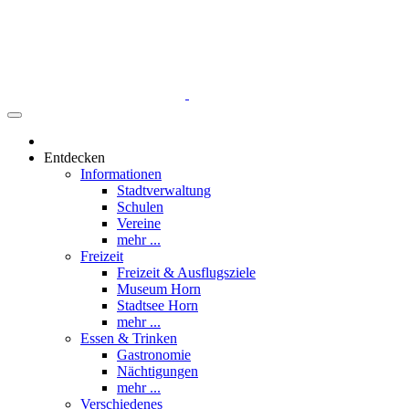
Entdecken
Informationen
Stadtverwaltung
Schulen
Vereine
mehr ...
Freizeit
Freizeit & Ausflugsziele
Museum Horn
Stadtsee Horn
mehr ...
Essen & Trinken
Gastronomie
Nächtigungen
mehr ...
Verschiedenes