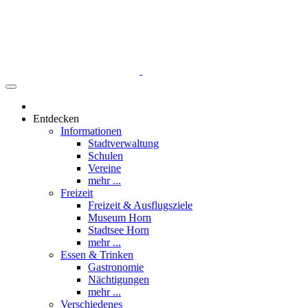
Entdecken
Informationen
Stadtverwaltung
Schulen
Vereine
mehr ...
Freizeit
Freizeit & Ausflugsziele
Museum Horn
Stadtsee Horn
mehr ...
Essen & Trinken
Gastronomie
Nächtigungen
mehr ...
Verschiedenes