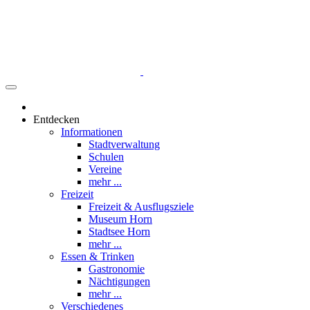
Entdecken
Informationen
Stadtverwaltung
Schulen
Vereine
mehr ...
Freizeit
Freizeit & Ausflugsziele
Museum Horn
Stadtsee Horn
mehr ...
Essen & Trinken
Gastronomie
Nächtigungen
mehr ...
Verschiedenes