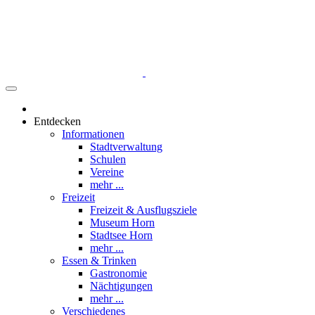
Entdecken
Informationen
Stadtverwaltung
Schulen
Vereine
mehr ...
Freizeit
Freizeit & Ausflugsziele
Museum Horn
Stadtsee Horn
mehr ...
Essen & Trinken
Gastronomie
Nächtigungen
mehr ...
Verschiedenes