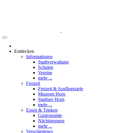
Entdecken
Informationen
Stadtverwaltung
Schulen
Vereine
mehr ...
Freizeit
Freizeit & Ausflugsziele
Museum Horn
Stadtsee Horn
mehr ...
Essen & Trinken
Gastronomie
Nächtigungen
mehr ...
Verschiedenes