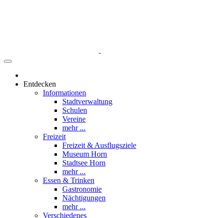
Entdecken
Informationen
Stadtverwaltung
Schulen
Vereine
mehr ...
Freizeit
Freizeit & Ausflugsziele
Museum Horn
Stadtsee Horn
mehr ...
Essen & Trinken
Gastronomie
Nächtigungen
mehr ...
Verschiedenes
Werbung
Tipps einsenden
mehr ...
Was ist los
Veranstaltungen