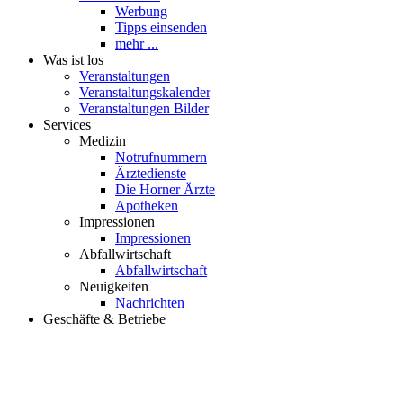
Veranstaltungskalender
Veranstaltungen Bilder
Services
Medizin
Notrufnummern
Ärztedienste
Die Horner Ärzte
Apotheken
Impressionen
Impressionen
Abfallwirtschaft
Abfallwirtschaft
Neuigkeiten
Nachrichten
Geschäfte & Betriebe
HORN iST VORN Partner
Übersicht Partner
unsere Partner stellen sich vor
Partner werden
Betriebe
60 Sekunden bei…
+++ VERMISST +++